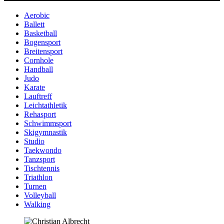
Aerobic
Ballett
Basketball
Bogensport
Breitensport
Cornhole
Handball
Judo
Karate
Lauftreff
Leichtathletik
Rehasport
Schwimmsport
Skigymnastik
Studio
Taekwondo
Tanzsport
Tischtennis
Triathlon
Turnen
Volleyball
Walking