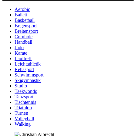
Aerobic
Ballett
Basketball
Bogensport
Breitensport
Cornhole
Handball
Judo
Karate
Lauftreff
Leichtathletik
Rehasport
Schwimmsport
Skigymnastik
Studio
Taekwondo
Tanzsport
Tischtennis
Triathlon
Turnen
Volleyball
Walking