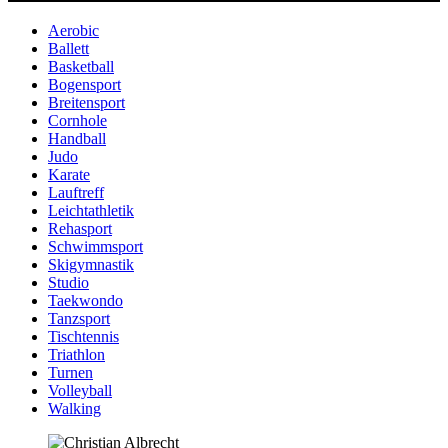
Aerobic
Ballett
Basketball
Bogensport
Breitensport
Cornhole
Handball
Judo
Karate
Lauftreff
Leichtathletik
Rehasport
Schwimmsport
Skigymnastik
Studio
Taekwondo
Tanzsport
Tischtennis
Triathlon
Turnen
Volleyball
Walking