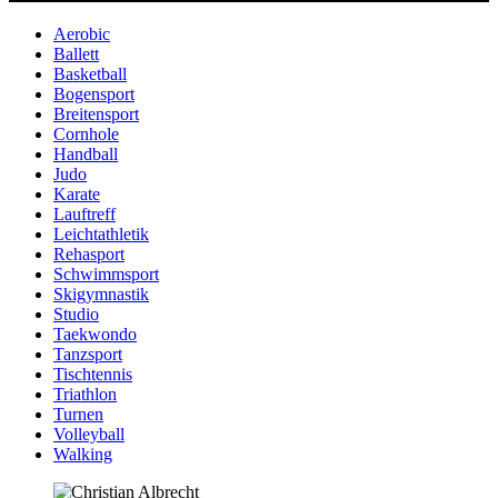
Aerobic
Ballett
Basketball
Bogensport
Breitensport
Cornhole
Handball
Judo
Karate
Lauftreff
Leichtathletik
Rehasport
Schwimmsport
Skigymnastik
Studio
Taekwondo
Tanzsport
Tischtennis
Triathlon
Turnen
Volleyball
Walking