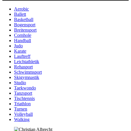
Aerobic
Ballett
Basketball
Bogensport
Breitensport
Cornhole
Handball
Judo
Karate
Lauftreff
Leichtathletik
Rehasport
Schwimmsport
Skigymnastik
Studio
Taekwondo
Tanzsport
Tischtennis
Triathlon
Turnen
Volleyball
Walking