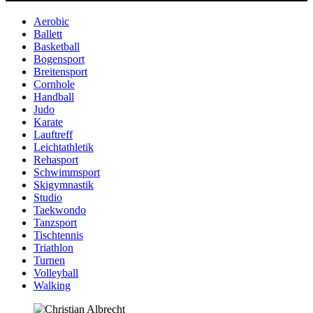
Aerobic
Ballett
Basketball
Bogensport
Breitensport
Cornhole
Handball
Judo
Karate
Lauftreff
Leichtathletik
Rehasport
Schwimmsport
Skigymnastik
Studio
Taekwondo
Tanzsport
Tischtennis
Triathlon
Turnen
Volleyball
Walking