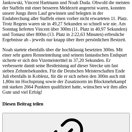
Jankowski, Vincent Hartmann und Noah Duda. Obwohl die meisten
der Staffeln mit einer besseren Meldezeit angereist waren, konnten
unsere Jungs ihren Lauf gewinnen und belegten in der
Endabrechung aller Staffeln einen vorher nicht erwarteten 11. Platz.
Trotz Regens waren sie in 49,27 Sekunden so schnell wie nie. Am
Sonntag lieferten Vincent über 300m (11. Platz in 40,97 Sekunden)
und Tomasz über 800m (13. Platz in 2:22,63 Minuten) erfreuliche
Ergebnisse ab - jeweils nur knapp über ihrer persönlichen Bestzeit.
Noah startete ebenfalls über die hochklassig besetzten 300m. Mit
einer sehr guten Renneinteilung und seinem fantastischen Endspurt
sicherte er sich den Vizemeistertitel in 37,20 Sekunden. Er
verbesserte damit seine Bestleistung auf dieser Strecke um fast
sieben Zehntelsekunden. Für die Deutschen Meisterschaften Ende
Juli ebenfalls in Koblenz, für die er sich neben den 300m auch mit
1,80m im Hochsprung sowie der Zusatznorm im Blockmehrkampf
mit starken 2664 Punkten qualifiziert hatte, wünschen wir ihm alles
Gute und viel Erfolg!
Diesen Beitrag teilen