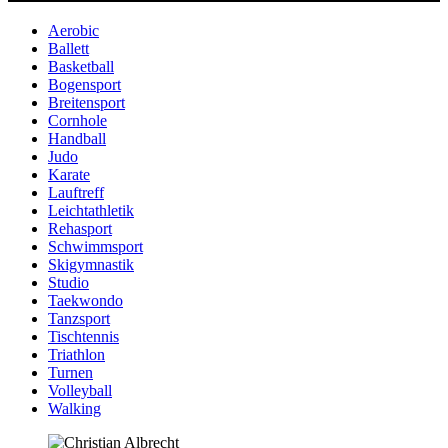
Aerobic
Ballett
Basketball
Bogensport
Breitensport
Cornhole
Handball
Judo
Karate
Lauftreff
Leichtathletik
Rehasport
Schwimmsport
Skigymnastik
Studio
Taekwondo
Tanzsport
Tischtennis
Triathlon
Turnen
Volleyball
Walking