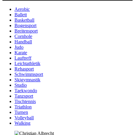
Aerobic
Ballett
Basketball
Bogensport
Breitensport
Cornhole
Handball
Judo
Karate
Lauftreff
Leichtathletik
Rehasport
Schwimmsport
Skigymnastik
Studio
Taekwondo
Tanzsport
Tischtennis
Triathlon
Turnen
Volleyball
Walking