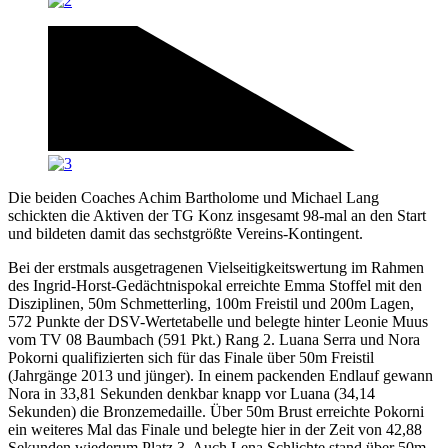
Die beiden Coaches Achim Bartholome und Michael Lang
schickten die Aktiven der TG Konz insgesamt 98-mal an den Start
und bildeten damit das sechstgrößte Vereins-Kontingent.
Bei der erstmals ausgetragenen Vielseitigkeitswertung im Rahmen
des Ingrid-Horst-Gedächtnispokal erreichte Emma Stoffel mit den
Disziplinen, 50m Schmetterling, 100m Freistil und 200m Lagen,
572 Punkte der DSV-Wertetabelle und belegte hinter Leonie Muus
vom TV 08 Baumbach (591 Pkt.) Rang 2. Luana Serra und Nora
Pokorni qualifizierten sich für das Finale über 50m Freistil
(Jahrgänge 2013 und jünger). In einem packenden Endlauf gewann
Nora in 33,81 Sekunden denkbar knapp vor Luana (34,14
Sekunden) die Bronzemedaille. Über 50m Brust erreichte Pokorni
ein weiteres Mal das Finale und belegte hier in der Zeit von 42,88
Sekunden wiederum Platz 3. Auch Lena Schlichte stand über 50m