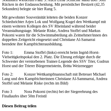
Rücken in der Endausscheidung. Mit persönlicher Bestzeit (42,35
Sekunden) belegte sie hier Rang 5.
Mit gewohnter Souveränität leiteten die beiden Konzer
Schiedsrichter Arjen Lok und Wolfgang Kugel den Wettkampf mit
einem weiteren Kollegen des SV Rheinland während beider
Veranstaltungstage. Melanie Riske, Andrea Stoffel und Markus
Pokorni waren für die Schwimmabteilung als Zeitnehmer/innen des
doppelten Zeitgericht eingesetzt und Christiane Al-Samarrai
beendete ihre Kampfrichterausbildung.
Foto 1: Emma Stoffel (links) erreicht beim Ingrid-Horst-
Vielseitigkeitspokal den 2. Platz. Die Ehrung erfolgte durch die
Schwester der verstorbenen Trainer-Legende des SSV Trier, Gudrun
Horst und der Trierer Bürgermeisterin, Britta Weizenegger
Foto 2: Konzer Wettkampfmannschaft mit Betreuer Michael
Lang und den Kampfrichterinnen Christiane Al-Sammarrai, Andrea
Stoffel und Melanie Riske (rechts im Bild)
Foto 3 Nora Pokorni (rechts) bei der Siegerehrung des
Finallaufes über 50m Freistil
Diesen Beitrag teilen