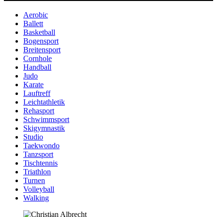
Aerobic
Ballett
Basketball
Bogensport
Breitensport
Cornhole
Handball
Judo
Karate
Lauftreff
Leichtathletik
Rehasport
Schwimmsport
Skigymnastik
Studio
Taekwondo
Tanzsport
Tischtennis
Triathlon
Turnen
Volleyball
Walking