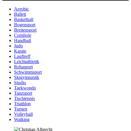
Aerobic
Ballett
Basketball
Bogensport
Breitensport
Cornhole
Handball
Judo
Karate
Lauftreff
Leichtathletik
Rehasport
Schwimmsport
Skigymnastik
Studio
Taekwondo
Tanzsport
Tischtennis
Triathlon
Turnen
Volleyball
Walking