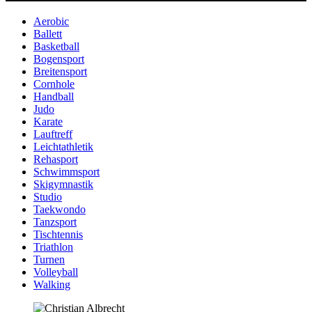
Aerobic
Ballett
Basketball
Bogensport
Breitensport
Cornhole
Handball
Judo
Karate
Lauftreff
Leichtathletik
Rehasport
Schwimmsport
Skigymnastik
Studio
Taekwondo
Tanzsport
Tischtennis
Triathlon
Turnen
Volleyball
Walking