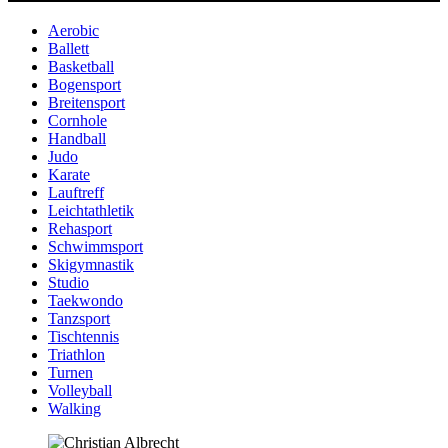
Aerobic
Ballett
Basketball
Bogensport
Breitensport
Cornhole
Handball
Judo
Karate
Lauftreff
Leichtathletik
Rehasport
Schwimmsport
Skigymnastik
Studio
Taekwondo
Tanzsport
Tischtennis
Triathlon
Turnen
Volleyball
Walking