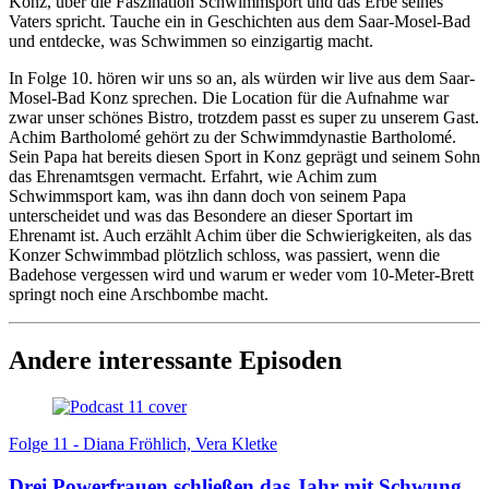
Konz, über die Faszination Schwimmsport und das Erbe seines
Vaters spricht. Tauche ein in Geschichten aus dem Saar-Mosel-Bad
und entdecke, was Schwimmen so einzigartig macht.
In Folge 10. hören wir uns so an, als würden wir live aus dem Saar-
Mosel-Bad Konz sprechen. Die Location für die Aufnahme war
zwar unser schönes Bistro, trotzdem passt es super zu unserem Gast.
Achim Bartholomé gehört zu der Schwimmdynastie Bartholomé.
Sein Papa hat bereits diesen Sport in Konz geprägt und seinem Sohn
das Ehrenamtsgen vermacht. Erfahrt, wie Achim zum
Schwimmsport kam, was ihn dann doch von seinem Papa
unterscheidet und was das Besondere an dieser Sportart im
Ehrenamt ist. Auch erzählt Achim über die Schwierigkeiten, als das
Konzer Schwimmbad plötzlich schloss, was passiert, wenn die
Badehose vergessen wird und warum er weder vom 10-Meter-Brett
springt noch eine Arschbombe macht.
Andere interessante Episoden
Folge 11 - Diana Fröhlich, Vera Kletke
Drei Powerfrauen schließen das Jahr mit Schwung