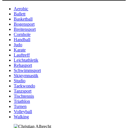
Aerobic
Ballett
Basketball
Bogensport
Breitensport
Cornhole
Handball
Judo
Karate
Lauftreff
Leichtathletik
Rehasport
Schwimmsport
Skigymnastik
Studio
Taekwondo
Tanzsport
Tischtennis
Triathlon
Turnen
Volleyball
Walking