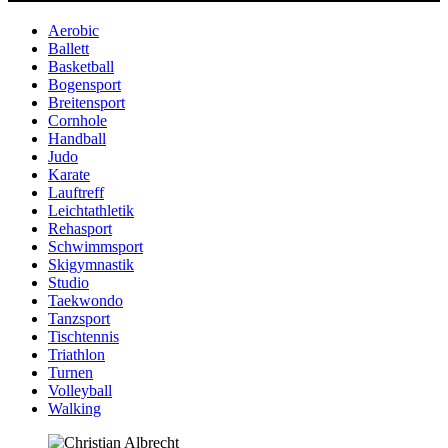
Aerobic
Ballett
Basketball
Bogensport
Breitensport
Cornhole
Handball
Judo
Karate
Lauftreff
Leichtathletik
Rehasport
Schwimmsport
Skigymnastik
Studio
Taekwondo
Tanzsport
Tischtennis
Triathlon
Turnen
Volleyball
Walking