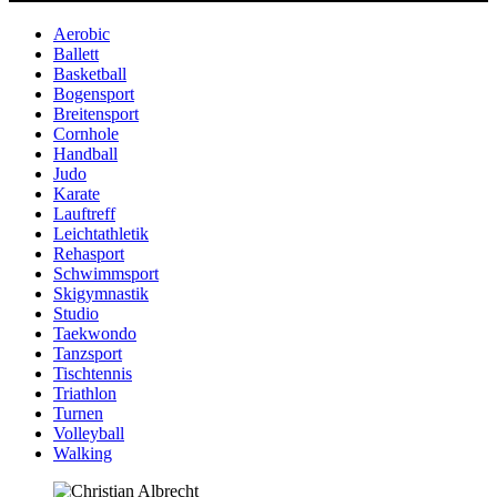
Aerobic
Ballett
Basketball
Bogensport
Breitensport
Cornhole
Handball
Judo
Karate
Lauftreff
Leichtathletik
Rehasport
Schwimmsport
Skigymnastik
Studio
Taekwondo
Tanzsport
Tischtennis
Triathlon
Turnen
Volleyball
Walking