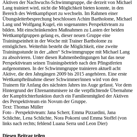
Aktiven der Nachwuchs-Schwimmgruppe, die derzeit von Michael
Lang trainiert wird, nicht die Möglichkeit bieten konnte, in den
Bereich des Wettkampfsport zu wechseln. Im Rahmen einer
Übungsleiterbesprechung beschlossen Achim Bartholome, Michael
Lang und Wolfgang Kugel, ein sogenanntes Perspektivteam zu
bilden. Mit einschränkenden Maßnahmen zu Lasten der beiden
Wettkampfgruppen gelang es, dieser neuen Gruppe eine
Trainingseinheit in der Woche mit Trainer Bartholome zu
ermöglichen. Weiterhin besteht die Möglichkeit, eine zweite
Trainingsstunde in der „alten“ Schwimmgruppe mit Michael Lang
zu absolvieren. Unter diesen Rahmenbedingungen hat das neue
Perspektivteam seinen Trainingsbetrieb nach den Pfingstferien
aufgenommen. In der Schwimmgruppe trainieren aktuell acht
Aktive, die den Jahrgängen 2009 bis 2015 angehören. Eine erste
Wettkampfteilnahme dieser Schwimmer/innen wird von den
Trainern für Anfang des nächsten Jahres ins Auge gefasst. Vor dem
Hintergrund der Ehrenamtsmisere ist die verpflichtende Übernahme
der Kampfrichterfunktion durch ein Familienmitglied der Aktiven
des Perspektivteam ein Novum der Gruppe.
Text: Thomas Müller
Foto - Perspektivteam: Jana Scherr, Emma Pizzardini, Jana
Schlichte, Lena Schlichte, Nora Pokorni und Emma Stoffel (von
links nach rechts; fehlend Luana Serra und Leon Dier)
Diesen Beitrag teilen