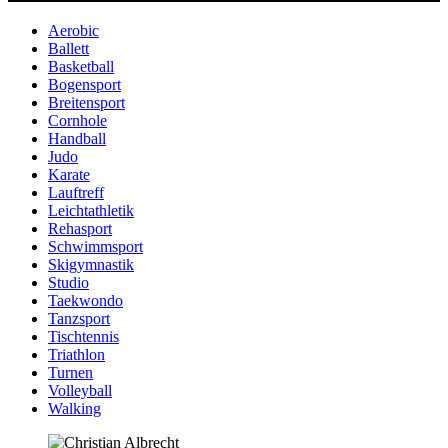
Aerobic
Ballett
Basketball
Bogensport
Breitensport
Cornhole
Handball
Judo
Karate
Lauftreff
Leichtathletik
Rehasport
Schwimmsport
Skigymnastik
Studio
Taekwondo
Tanzsport
Tischtennis
Triathlon
Turnen
Volleyball
Walking