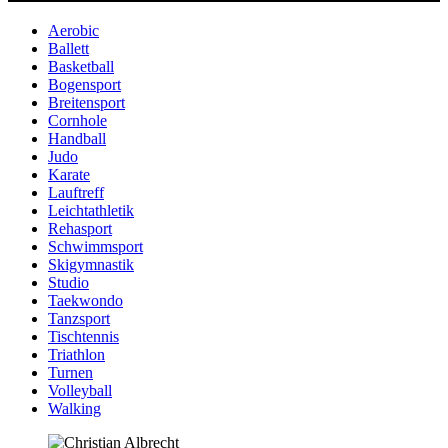
Aerobic
Ballett
Basketball
Bogensport
Breitensport
Cornhole
Handball
Judo
Karate
Lauftreff
Leichtathletik
Rehasport
Schwimmsport
Skigymnastik
Studio
Taekwondo
Tanzsport
Tischtennis
Triathlon
Turnen
Volleyball
Walking