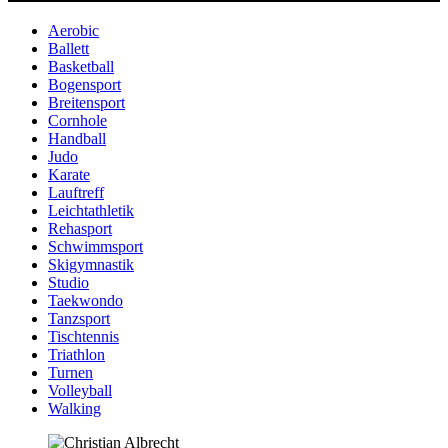
Aerobic
Ballett
Basketball
Bogensport
Breitensport
Cornhole
Handball
Judo
Karate
Lauftreff
Leichtathletik
Rehasport
Schwimmsport
Skigymnastik
Studio
Taekwondo
Tanzsport
Tischtennis
Triathlon
Turnen
Volleyball
Walking