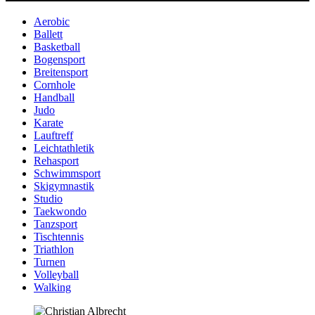
Aerobic
Ballett
Basketball
Bogensport
Breitensport
Cornhole
Handball
Judo
Karate
Lauftreff
Leichtathletik
Rehasport
Schwimmsport
Skigymnastik
Studio
Taekwondo
Tanzsport
Tischtennis
Triathlon
Turnen
Volleyball
Walking