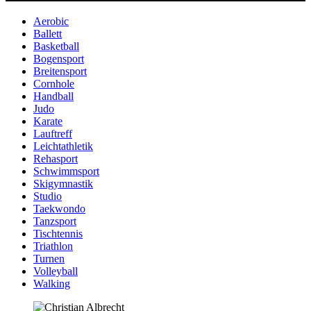
Aerobic
Ballett
Basketball
Bogensport
Breitensport
Cornhole
Handball
Judo
Karate
Lauftreff
Leichtathletik
Rehasport
Schwimmsport
Skigymnastik
Studio
Taekwondo
Tanzsport
Tischtennis
Triathlon
Turnen
Volleyball
Walking