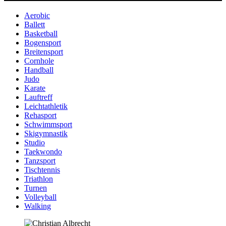
Aerobic
Ballett
Basketball
Bogensport
Breitensport
Cornhole
Handball
Judo
Karate
Lauftreff
Leichtathletik
Rehasport
Schwimmsport
Skigymnastik
Studio
Taekwondo
Tanzsport
Tischtennis
Triathlon
Turnen
Volleyball
Walking