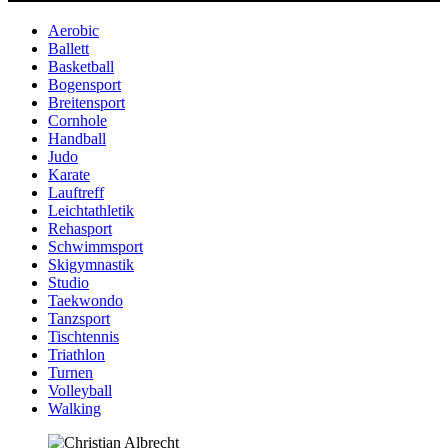
Aerobic
Ballett
Basketball
Bogensport
Breitensport
Cornhole
Handball
Judo
Karate
Lauftreff
Leichtathletik
Rehasport
Schwimmsport
Skigymnastik
Studio
Taekwondo
Tanzsport
Tischtennis
Triathlon
Turnen
Volleyball
Walking