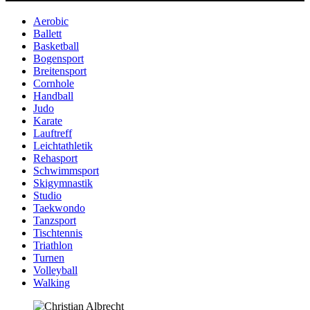
Aerobic
Ballett
Basketball
Bogensport
Breitensport
Cornhole
Handball
Judo
Karate
Lauftreff
Leichtathletik
Rehasport
Schwimmsport
Skigymnastik
Studio
Taekwondo
Tanzsport
Tischtennis
Triathlon
Turnen
Volleyball
Walking