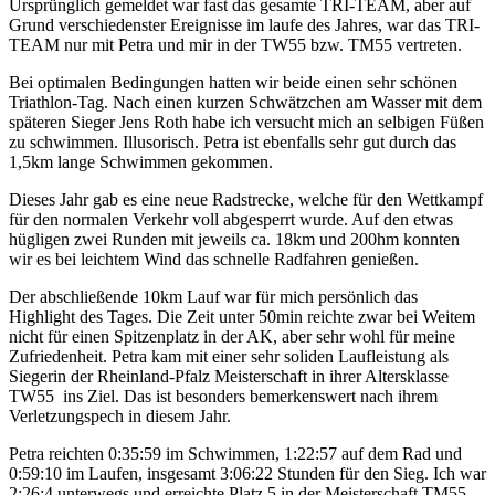
Ursprünglich gemeldet war fast das gesamte TRI-TEAM, aber auf
Grund verschiedenster Ereignisse im laufe des Jahres, war das TRI-
TEAM nur mit Petra und mir in der TW55 bzw. TM55 vertreten.
Bei optimalen Bedingungen hatten wir beide einen sehr schönen
Triathlon-Tag. Nach einen kurzen Schwätzchen am Wasser mit dem
späteren Sieger Jens Roth habe ich versucht mich an selbigen Füßen
zu schwimmen. Illusorisch. Petra ist ebenfalls sehr gut durch das
1,5km lange Schwimmen gekommen.
Dieses Jahr gab es eine neue Radstrecke, welche für den Wettkampf
für den normalen Verkehr voll abgesperrt wurde. Auf den etwas
hügligen zwei Runden mit jeweils ca. 18km und 200hm konnten
wir es bei leichtem Wind das schnelle Radfahren genießen.
Der abschließende 10km Lauf war für mich persönlich das
Highlight des Tages. Die Zeit unter 50min reichte zwar bei Weitem
nicht für einen Spitzenplatz in der AK, aber sehr wohl für meine
Zufriedenheit. Petra kam mit einer sehr soliden Laufleistung als
Siegerin der Rheinland-Pfalz Meisterschaft in ihrer Altersklasse
TW55 ins Ziel. Das ist besonders bemerkenswert nach ihrem
Verletzungspech in diesem Jahr.
Petra reichten 0:35:59 im Schwimmen, 1:22:57 auf dem Rad und
0:59:10 im Laufen, insgesamt 3:06:22 Stunden für den Sieg. Ich war
2:26:4 unterwegs und erreichte Platz 5 in der Meisterschaft TM55.