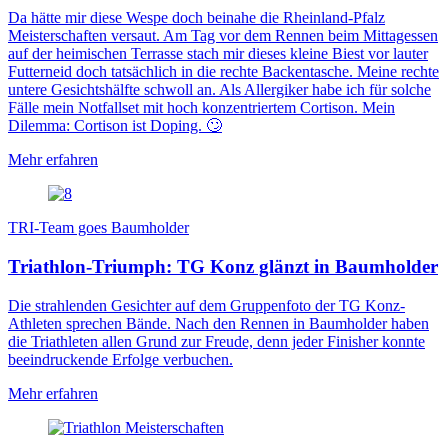
Da hätte mir diese Wespe doch beinahe die Rheinland-Pfalz
Meisterschaften versaut. Am Tag vor dem Rennen beim Mittagessen
auf der heimischen Terrasse stach mir dieses kleine Biest vor lauter
Futterneid doch tatsächlich in die rechte Backentasche. Meine rechte
untere Gesichtshälfte schwoll an. Als Allergiker habe ich für solche
Fälle mein Notfallset mit hoch konzentriertem Cortison. Mein
Dilemma: Cortison ist Doping. 🙄
Mehr erfahren
TRI-Team goes Baumholder
Triathlon-Triumph: TG Konz glänzt in Baumholder
Die strahlenden Gesichter auf dem Gruppenfoto der TG Konz-
Athleten sprechen Bände. Nach den Rennen in Baumholder haben
die Triathleten allen Grund zur Freude, denn jeder Finisher konnte
beeindruckende Erfolge verbuchen.
Mehr erfahren