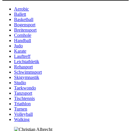
Aerobic
Ballett
Basketball
Bogensport
Breitensport
Cornhole
Handball
Judo
Karate
Lauftreff
Leichtathletik
Rehasport
Schwimmsport
Skigymnastik
Studio
Taekwondo
Tanzsport
Tischtennis
Triathlon
Turnen
Volleyball
Walking