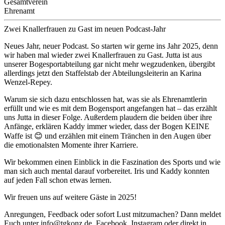
Gesamtverein
Ehrenamt
Zwei Knallerfrauen zu Gast im neuen Podcast-Jahr
Neues Jahr, neuer Podcast. So starten wir gerne ins Jahr 2025, denn
wir haben mal wieder zwei Knallerfrauen zu Gast. Jutta ist aus
unserer Bogesportabteilung gar nicht mehr wegzudenken, übergibt
allerdings jetzt den Staffelstab der Abteilungsleiterin an Karina
Wenzel-Repey.
Warum sie sich dazu entschlossen hat, was sie als Ehrenamtlerin
erfüllt und wie es mit dem Bogensport angefangen hat – das erzählt
uns Jutta in dieser Folge. Außerdem plaudern die beiden über ihre
Anfänge, erklären Kaddy immer wieder, dass der Bogen KEINE
Waffe ist 😊 und erzählen mit einem Tränchen in den Augen über
die emotionalsten Momente ihrer Karriere.
Wir bekommen einen Einblick in die Faszination des Sports und wie
man sich auch mental darauf vorbereitet. Iris und Kaddy konnten
auf jeden Fall schon etwas lernen.
Wir freuen uns auf weitere Gäste in 2025!
Anregungen, Feedback oder sofort Lust mitzumachen? Dann meldet
Euch unter info@tgkonz.de, Facebook, Instagram oder direkt in