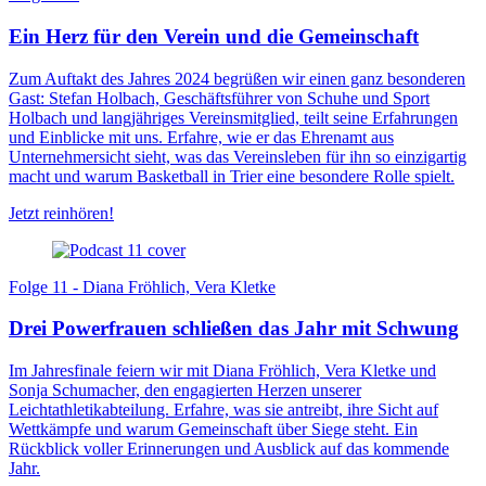
Ein Herz für den Verein und die Gemeinschaft
Zum Auftakt des Jahres 2024 begrüßen wir einen ganz besonderen
Gast: Stefan Holbach, Geschäftsführer von Schuhe und Sport
Holbach und langjähriges Vereinsmitglied, teilt seine Erfahrungen
und Einblicke mit uns. Erfahre, wie er das Ehrenamt aus
Unternehmersicht sieht, was das Vereinsleben für ihn so einzigartig
macht und warum Basketball in Trier eine besondere Rolle spielt.
Jetzt reinhören!
Folge 11 - Diana Fröhlich, Vera Kletke
Drei Powerfrauen schließen das Jahr mit Schwung
Im Jahresfinale feiern wir mit Diana Fröhlich, Vera Kletke und
Sonja Schumacher, den engagierten Herzen unserer
Leichtathletikabteilung. Erfahre, was sie antreibt, ihre Sicht auf
Wettkämpfe und warum Gemeinschaft über Siege steht. Ein
Rückblick voller Erinnerungen und Ausblick auf das kommende
Jahr.