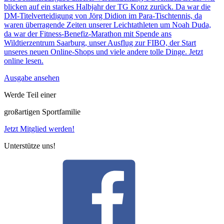
blicken auf ein starkes Halbjahr der TG Konz zurück. Da war die
DM-Titelverteidigung von Jörg Didion im Para-Tischtennis, da
waren überragende Zeiten unserer Leichtathleten um Noah Duda,
da war der Fitness-Benefiz-Marathon mit Spende ans
Wildtierzentrum Saarburg, unser Ausflug zur FIBO, der Start
unseres neuen Online-Shops und viele andere tolle Dinge. Jetzt
online lesen.
Ausgabe ansehen
Werde Teil einer
großartigen Sportfamilie
Jetzt Mitglied werden!
Unterstütze uns!