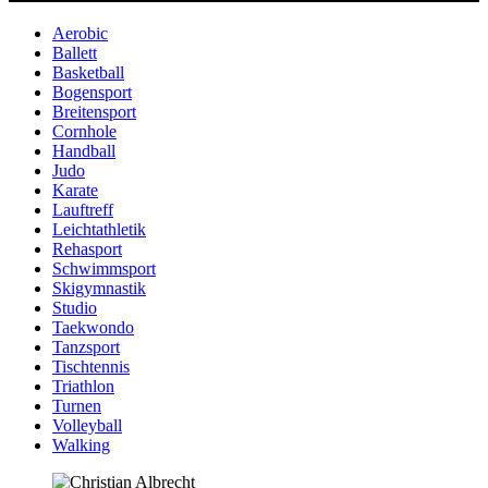
Aerobic
Ballett
Basketball
Bogensport
Breitensport
Cornhole
Handball
Judo
Karate
Lauftreff
Leichtathletik
Rehasport
Schwimmsport
Skigymnastik
Studio
Taekwondo
Tanzsport
Tischtennis
Triathlon
Turnen
Volleyball
Walking